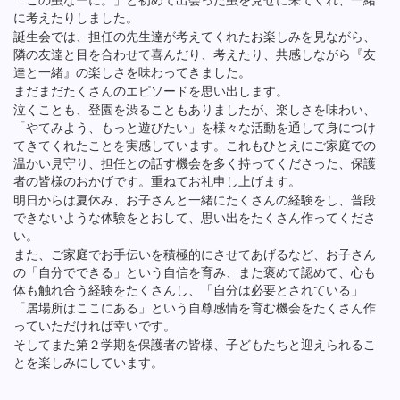
「この虫なーに。」と初めて出会った虫を見せに来てくれ、一緒
に考えたりしました。
誕生会では、担任の先生達が考えてくれたお楽しみを見ながら、
隣の友達と目を合わせて喜んだり、考えたり、共感しながら『友
達と一緒』の楽しさを味わってきました。
まだまだたくさんのエピソードを思い出します。
泣くことも、登園を渋ることもありましたが、楽しさを味わい、
「やてみよう、もっと遊びたい」を様々な活動を通して身につけ
てきてくれたことを実感しています。これもひとえにご家庭での
温かい見守り、担任との話す機会を多く持ってくださった、保護
者の皆様のおかげです。重ねてお礼申し上げます。
明日からは夏休み、お子さんと一緒にたくさんの経験をし、普段
できないような体験をとおして、思い出をたくさん作ってくださ
い。
また、ご家庭でお手伝いを積極的にさせてあげるなど、お子さん
の「自分でできる」という自信を育み、また褒めて認めて、心も
体も触れ合う経験をたくさんし、「自分は必要とされている」
「居場所はここにある」という自尊感情を育む機会をたくさん作
っていただければ幸いです。
そしてまた第２学期を保護者の皆様、子どもたちと迎えられるこ
とを楽しみにしています。