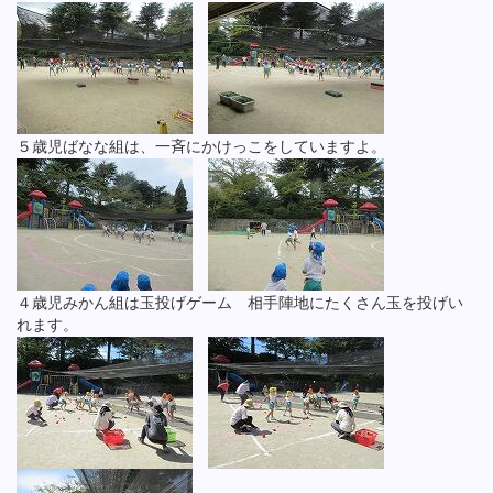
５歳児ばなな組は、一斉にかけっこをしていますよ。
４歳児みかん組は玉投げゲーム 相手陣地にたくさん玉を投げい
れます。