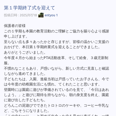
第１学期終了式を迎えて
投稿日時 : 2025/07/18
entyou 1
保護者の皆様
この１学期も本園の教育活動のご理解とご協力を賜り心より感謝
申し上げます。
至らない点も多々あったかと存じますが、皆様の温かいご支援の
おかげで、本日第１学期終業式を迎えることができました。
ありがとうございました。
今年度４月から始まったPTA活動改革、そして給食、３歳児新制
服。
不慣れなこともあり、戸惑いながら、新しい方式に見直しと確認
しながら進めてきました。
子どもたちは、入園、進級当初は戸惑っていたお子さんも、今で
は今年度の幼稚園生活にも慣れ、てくれたことと思います。
登園時には園庭に遊びが準備されているのを見て、「今日はあれ
しよう。」と遊びに期待を持ちながら、朝の身支度を終え、園庭
に遊び出した子どもたち。
どろんこの泥遊びでできたトロトロのケーキや、コーヒー牛乳な
ど、ごちそうになりました。