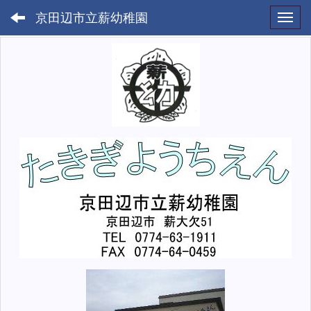
京田辺市立薪幼稚園
Toggl