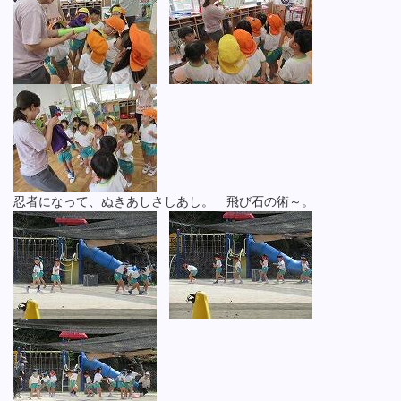
忍者になって、ぬきあしさしあし。 飛び石の術～。