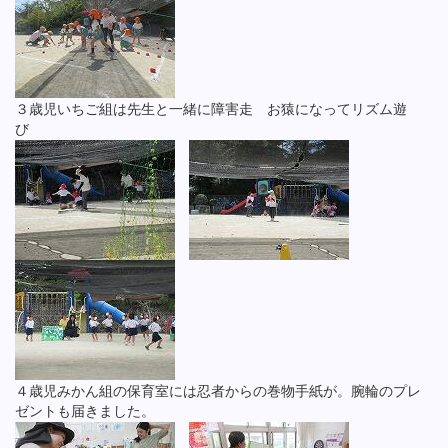
３歳児いちご組は先生と一緒に障害走 お猿になってリズム遊
び
４歳児みかん組の保育室には忍者からの巻物手紙が。腕輪のプレ
ゼントも届きました。