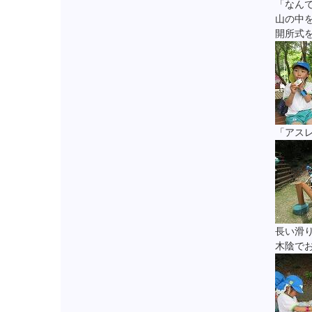
「なん
山の中
開所式
「アス
長い滑
木陰で