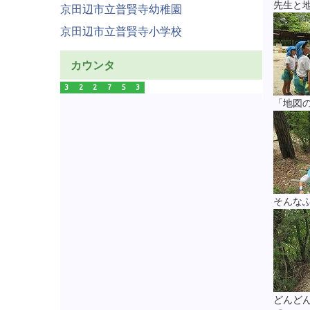
先生と
京田辺市立普賢寺幼稚園
京田辺市立普賢寺小学校
カウンタ
3
2
2
7
5
3
「地図
そんな
どんど