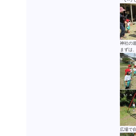
「いっ
神社の
まずは
広場で