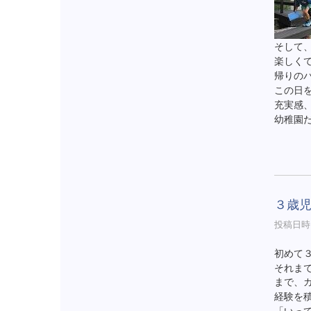
そして
楽しく
帰りの
この日
充実感
幼稚園
３歳
投稿日時 :
初めて
それま
まで、
経験を