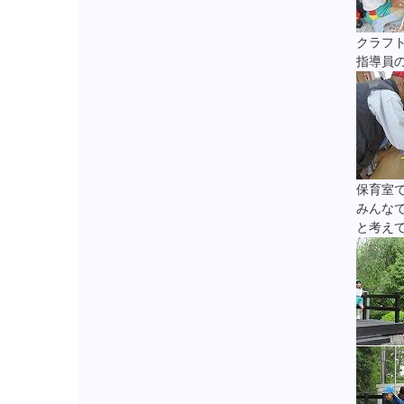
クラフ
指導員
保育室
みんな
と考え