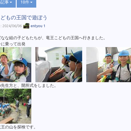
の記事
10件
こどもの王国で遊ぼう
 2024/06/06
entyou 1
ばなな組の子どもたちが、竜王こどもの王国へ行きました。
号に乗って出発
の先生方と、開所式をしました。
竜王の山を探検です。