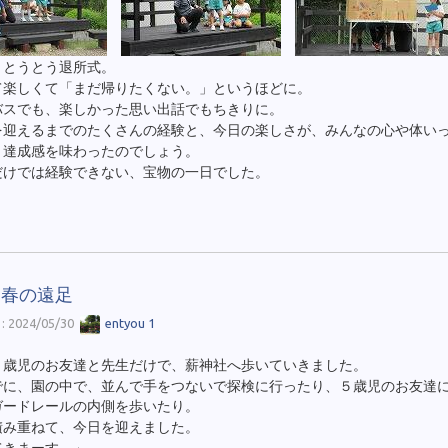
、とうとう退所式。
て楽しくて「まだ帰りたくない。」というほどに。
バスでも、楽しかった思い出話でもちきりに。
を迎えるまでのたくさんの経験と、今日の楽しさが、みんなの心や体い
、達成感を味わったのでしょう。
だけでは経験できない、宝物の一日でした。
児春の遠足
 2024/05/30
entyou 1
３歳児のお友達と先生だけで、薪神社へ歩いていきました。
でに、園の中で、並んで手をつないで探検に行ったり、５歳児のお友達
ガードレールの内側を歩いたり。
積み重ねて、今日を迎えました。