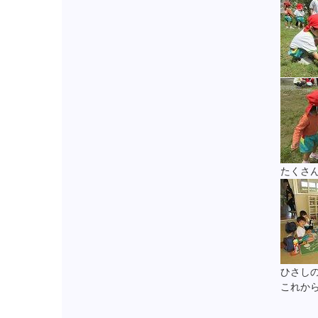
たくさ
ひさし
これか