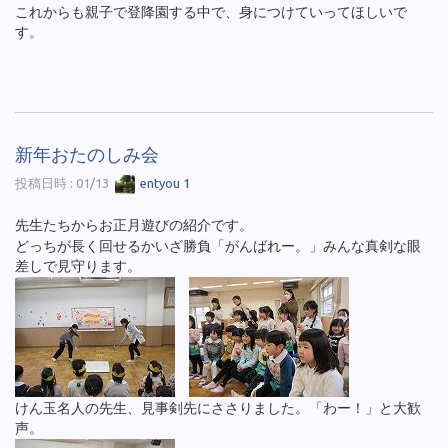
これからも親子で登降園する中で、身につけていってほしいで
す。
新年おたのしみ会
投稿日時 : 01/13
entyou 1
先生たちからお正月遊びの紹介です。
どっちが長く回せるかいざ勝負「がんばれー。」みんな真剣な眼
差しで見守ります。
けん玉名人の先生、見事剣先にささりました。「わー！」と大歓
声。