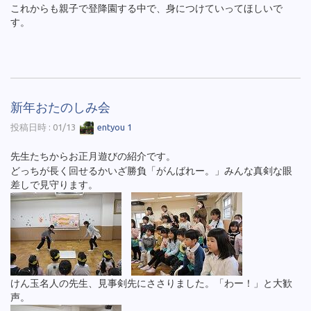
これからも親子で登降園する中で、身につけていってほしいで
す。
新年おたのしみ会
投稿日時 : 01/13
entyou 1
先生たちからお正月遊びの紹介です。
どっちが長く回せるかいざ勝負「がんばれー。」みんな真剣な眼
差しで見守ります。
けん玉名人の先生、見事剣先にささりました。「わー！」と大歓
声。