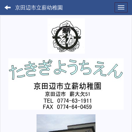
京田辺市立薪幼稚園
Toggl