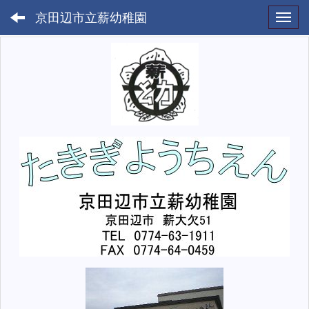
京田辺市立薪幼稚園
Toggl