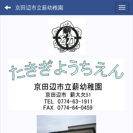
京田辺市立薪幼稚園
Toggl