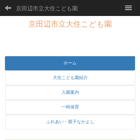
京田辺市立大住こども園
Toggl
京田辺市立大住こども園
ホーム
大住こども園紹介
入園案内
一時保育
ふれあい・親子なかよし