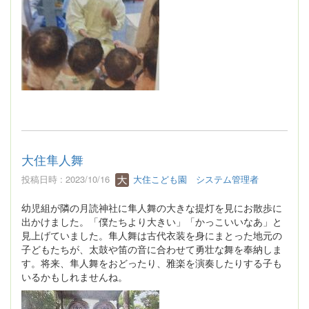
大住隼人舞
投稿日時 : 2023/10/16
大住こども園 システム管理者
幼児組が隣の月読神社に隼人舞の大きな提灯を見にお散歩に
出かけました。「僕たちより大きい」「かっこいいなあ」と
見上げていました。隼人舞は古代衣装を身にまとった地元の
子どもたちが、太鼓や笛の音に合わせて勇壮な舞を奉納しま
す。将来、隼人舞をおどったり、雅楽を演奏したりする子も
いるかもしれませんね。