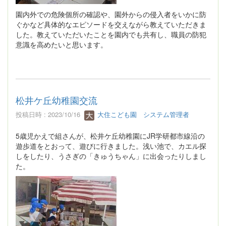
園内外での危険個所の確認や、園外からの侵入者をいかに防
ぐかなど具体的なエピソードを交えながら教えていただきま
した。教えていただいたことを園内でも共有し、職員の防犯
意識を高めたいと思います。
松井ケ丘幼稚園交流
投稿日時 : 2023/10/16
大住こども園 システム管理者
5歳児かえで組さんが、松井ケ丘幼稚園にJR学研都市線沿の
遊歩道をとおって、遊びに行きました。浅い池で、カエル探
しをしたり、うさぎの「きゅうちゃん」に出会ったりしまし
た。