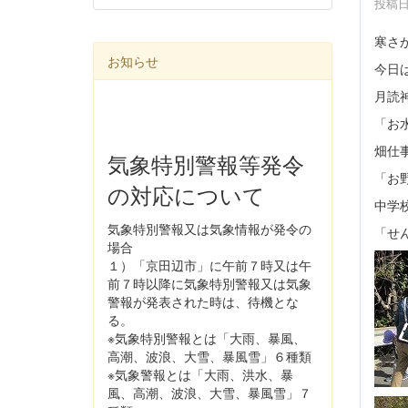
投稿日時
寒さ
お知らせ
今日
月読
「お
畑仕
気象特別警報等発令
「お
の対応について
中学
気象特別警報又は気象情報が発令の
「せ
場合
１）「京田辺市」に午前７時又は午
前７時以降に気象特別警報又は気象
警報が発表された時は、待機とな
る。
※気象特別警報とは「大雨、暴風、
高潮、波浪、大雪、暴風雪」６種類
※気象警報とは「大雨、洪水、暴
風、高潮、波浪、大雪、暴風雪」７