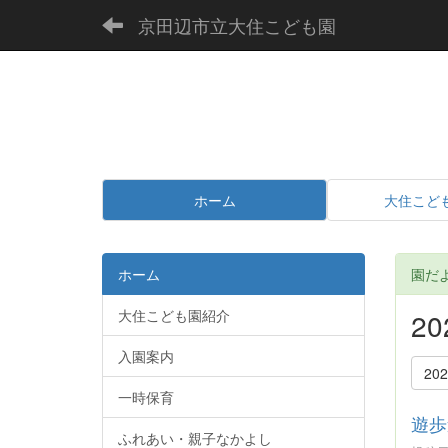
京田辺市立大住こども園
ホーム
大住こど
ホーム
園だ
大住こども園紹介
2
入園案内
20
一時保育
遊歩
ふれあい・親子なかよし