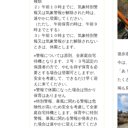
種類
２）午前１０時までに、気象特別警
報又は気象警報が解除された時は、
速やかに登園してください。
（ただし、午前保育の時は、午前９
時までとする）
３）午前１０時までに、気象特別警
報又は気象警報がまだ解除されない
ときは、休園とします。
遊歩
※警報については原則、全家庭自宅
待機となります。２号・３号認定の
今は
保護者の方で、やむを得ず保育を必
「あ
要とする場合は登園可としますが、
安全を考慮して、できるだけ早く迎
たく
えに来てください。
鳩も
※警報で休園になった場合は預かり
保育はありません
※特別警報、暴風に関わる警報は危
険性が高いため安全を考慮して全家
庭自宅待機とします。保育中に特別
警報、暴風に関わる警報が発表され
た場合は速やかに迎えに来てくださ