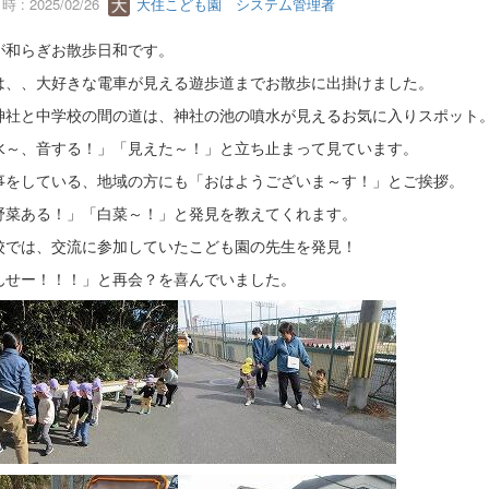
 : 2025/02/26
大住こども園 システム管理者
が和らぎお散歩日和です。
は、、大好きな電車が見える遊歩道までお散歩に出掛けました。
神社と中学校の間の道は、神社の池の噴水が見えるお気に入りスポット
水～、音する！」「見えた～！」と立ち止まって見ています。
事をしている、地域の方にも「おはようございま～す！」とご挨拶。
野菜ある！」「白菜～！」と発見を教えてくれます。
校では、交流に参加していたこども園の先生を発見！
んせー！！！」と再会？を喜んでいました。