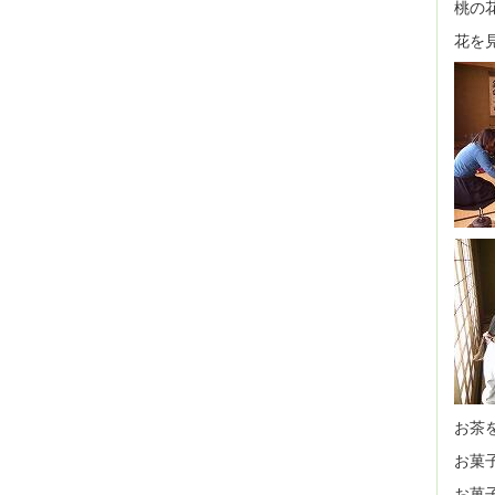
桃の
花を
お茶
お菓
お菓