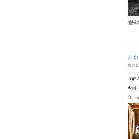
地域
お茶
投稿日時
５歳
今回
詳し