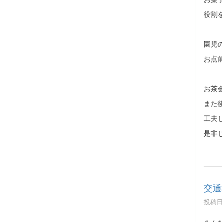
役割
園児
お点
お茶
また
工夫
是非
交通
投稿日時