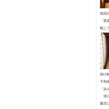
前回
「茶
動こ
掛け
千利
「み
清ら
園児