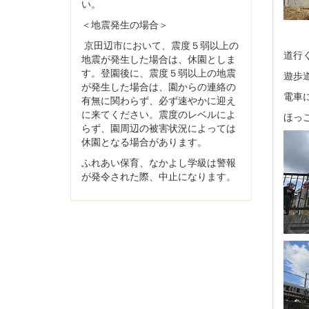
い。
＜地震発生の場合＞
京田辺市において、震度５弱以上の
道行
地震が発生した場合は、休園としま
す。登園後に、震度５弱以上の地震
遊歩
が発生した場合は、園からの連絡の
電車
有無に関わらず、必ず速やかに迎え
に来てください。震度のレベルによ
ほっ
らず、園周辺の被害状況によっては
休園となる場合があります。
ふれあい保育、なかよし学級は警報
が発令された際、中止になります。