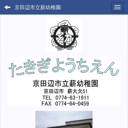
京田辺市立薪幼稚園
Toggl