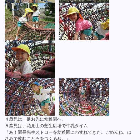
４歳児は一足お先に幼稚園へ。
５歳児は、花見山の芝生広場で牛乳タイム
「あ！園長先生ストローを幼稚園にわすれてきた。ごめんね、は
さみで飲むことろをつくるね。」