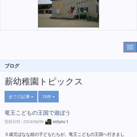
ブログ
薪幼稚園トピックス
全ての記事
10件
竜王こどもの王国で遊ぼう
投稿日時 : 2024/06/06
entyou 1
５歳児ばなな組の子どもたちが、竜王こどもの王国へ行きまし