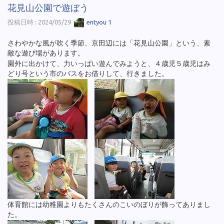
花見山公園で遊ぼう
投稿日時 : 2024/05/29
entyou 1
さわやかな風が吹く季節、京田辺には「花見山公園」という、素
敵な遊び場があります。
園外に出かけて、力いっぱい遊んでみようと、４歳児５歳児はみ
どり号という市のバスをお借りして、行きました。
体育館には幼稚園よりもたくさんのこいのぼりが飾ってありまし
た。