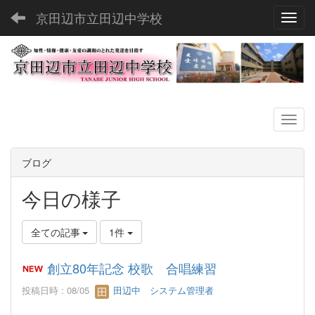
京田辺市立田辺中学校
Toggl
ブログ
今日の様子
全ての記事
1件
創立80年記念 校歌 合唱練習
投稿日時 : 08/05
田辺中 システム管理者