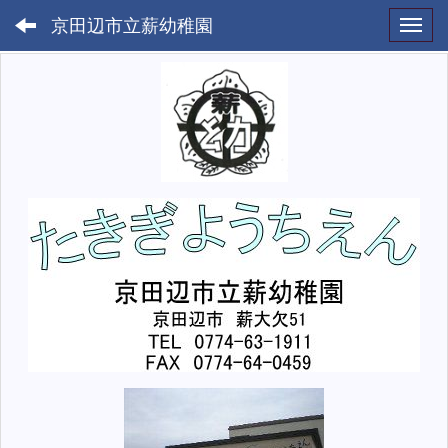
京田辺市立薪幼稚園
Toggl