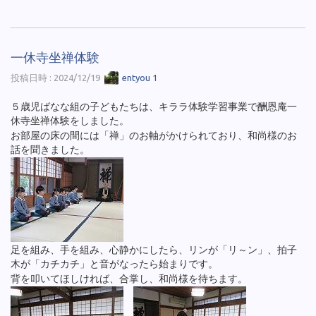
一休寺坐禅体験
投稿日時 : 2024/12/19
entyou 1
５歳児ばなな組の子どもたちは、キララ体験学習事業で酬恩庵一
休寺坐禅体験をしました。
お部屋の床の間には「禅」のお軸がかけられており、和尚様のお
話を聞きました。
足を組み、手を組み、心静かにしたら、リンが「リ～ン」、拍子
木が「カチカチ」と音がなったら始まりです。
背を叩いてほしければ、合掌し、和尚様を待ちます。